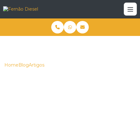
Home
Blog
Artigos
Bico Injetor: Impacto Essencial no Desempenho e
Manutenção do Seu Trator
Bico Injetor: Impacto
Essencial no
Desempenho e
Manutenção do Seu