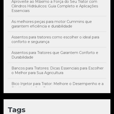
Aproveite ao Máximo a Força do Seu Trator com
Cilindros Hidráulicos: Guia Completo e Aplicações
Essenciais
As melhores peças para motor Cummins que
garantem eficiência e durabilidade
Assentos para tratores como escolher o ideal para
conforto e segurança
Assentos para Tratores que Garantem Conforto e
Durabilidade
Bancos para Tratores: Dicas Essenciais para Escolher
o Melhor para Sua Agricultura
Bico Injetor para Trator: Melhore o Desempenho e a
Eficiência do Seu Equipamento
Bico Injetor: Impacto Essencial no Desempenho e
Manutenção do Seu Trator
Tags