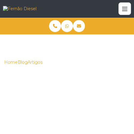
Home
Blog
Artigos
Como escolher uma Retroescavadeira usada para venda
que atenda suas necessidades
Como escolher uma
Retroescavadeira
usada para venda que
atenda suas