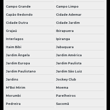
Peças para motor perkins
Campo Grande
Campo Limpo
Capão Redondo
Cidade Ademar
Peças para motor de trator
Cidade Dutra
Cidade Jardim
Peças para pá carregadeira
Grajaú
Ibirapuera
Peças para retroescavadeiras
Interlagos
Ipiranga
Peças para tratores
Itaim Bibi
Jabaquara
Peças para tratores caterpillar
Jardim Ângela
Jardim América
Peças para tratores de esteira
Jardim Europa
Jardim Paulista
Peças para tratores Hyundai
Jardim Paulistano
Jardim São Luiz
Peças para tratores komatsu
Jardins
Jockey Club
Peças para tratores new holland
M'Boi Mirim
Moema
Peças para tratores volvo
Morumbi
Parelheiros
Peças usadas para tratores
Pedreira
Sacomã