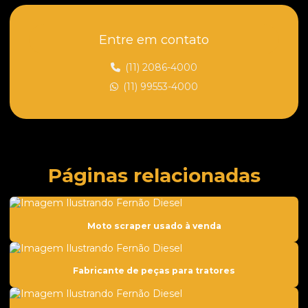
Caçamba para trator
Entre em contato
Caçamba para trator preço
Capota florestal para trator de esteira
(11) 2086-4000
(11) 99553-4000
Cilindro hidráulico para tratores
Cilindros para tratores
Comando hidráulico para trator
Comercio de peças para tratores
Páginas relacionadas
Compressor de ar condicionado para trator
Compressor de ar para trator
Moto scraper usado à venda
Coroa de giro
Coroa e pinhão para tratores
Fabricante de peças para tratores
Dentes para tratores