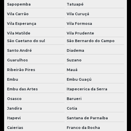
Sapopemba
Tatuapé
Rolamentos para tratores
Vila Carrão
Vila Curuçá
Rolete para tratores
Vila Esperança
Vila Formosa
Roletes para tratores em geral
Vila Matilde
Vila Prudente
Rolos compactadores usados
São Caetano do sul
São Bernardo do Campo
Santo André
Diadema
Solenoides para tratores
Guarulhos
Suzano
Tanque para tratores
Ribeirão Pires
Mauá
Transmissão trator
Embu
Embu Guaçú
Transmissão tratores e peças
Embu das Artes
Itapecerica da Serra
Tratores case à venda
Osasco
Barueri
Tratores case à venda
Jandira
Cotia
Tratores de esteira usados
Itapevi
Santana de Parnaíba
Tratores de esteira à venda
Caierias
Franco da Rocha