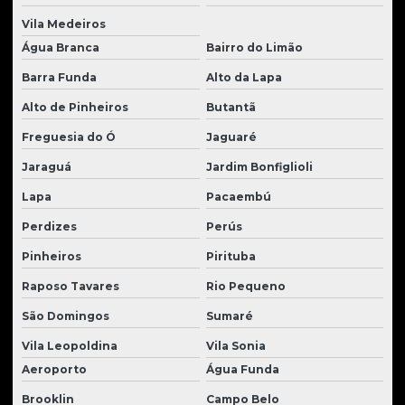
Pá carregadeira usada
Vila Medeiros
Parafuso para trator de esteira
Água Branca
Bairro do Limão
Peças para carregadeira volvo
Barra Funda
Alto da Lapa
Peças caterpillar
Alto de Pinheiros
Butantã
Peças caterpillar usadas
Freguesia do Ó
Jaguaré
Jaraguá
Jardim Bonfiglioli
Peças para escavadeira hidráulica
Lapa
Pacaembú
Peças para escavadeiras
Perdizes
Perús
Peças para escavadeiras case
Pinheiros
Pirituba
Peças para escavadeiras Hyundai
Raposo Tavares
Rio Pequeno
Peças para escavadeiras komatsu
São Domingos
Sumaré
Peças para moto scraper
Vila Leopoldina
Vila Sonia
Peças para motoniveladoras
Aeroporto
Água Funda
Peças para motor cummins
Brooklin
Campo Belo