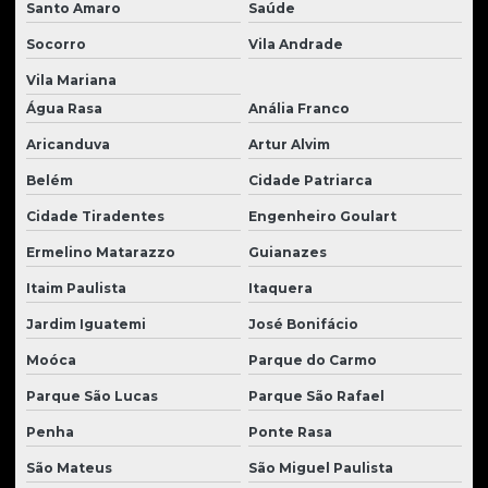
Santo Amaro
Saúde
Pinos e buchas para tratores
Socorro
Vila Andrade
Pistão hidráulico para trator
Vila Mariana
Pneus para carregadeiras
Água Rasa
Anália Franco
Radiador de óleo para tratores
Aricanduva
Artur Alvim
Radiadores de água para tratores
Belém
Cidade Patriarca
Redutor de giro escavadeira
Cidade Tiradentes
Engenheiro Goulart
Reforma de motores de tratores
Ermelino Matarazzo
Guianazes
Reforma de tratores
Itaim Paulista
Itaquera
Retifica de motores de tratores
Jardim Iguatemi
José Bonifácio
Moóca
Parque do Carmo
Retroescavadeira usada
Parque São Lucas
Parque São Rafael
Retroescavadeira usada para venda
Penha
Ponte Rasa
Retroescavadeira à venda
São Mateus
São Miguel Paulista
Roda para carregadeira