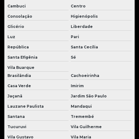
Cambuci
Centro
Laminas para tratores
Consolação
Higienópolis
Manutenção de Material Rodante de Tratores
Glicério
Liberdade
Manutenção de peças para tratores
Luz
Pari
Material rodante para trator de esteira
República
Santa Cecília
Material rodante para tratores
Santa Efigênia
Sé
Mini escavadeira usada à venda
Vila Buarque
Moto scraper usado à venda
Brasilândia
Cachoeirinha
Motoniveladora à venda
Casa Verde
Imirim
Motor de giro escavadeira
Jaçanã
Jardim São Paulo
Lauzane Paulista
Mandaqui
Motor de tração escavadeira
Santana
Tremembé
Motor de translação
Tucuruvi
Vila Guilherme
Motores para tratores
Vila Gustavo
Vila Maria