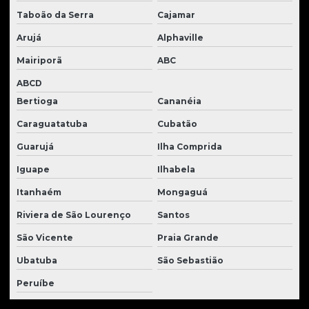
Tratores de esteira à venda
Taboão da Serra
Cajamar
Tratores Hyundai usados
Arujá
Alphaville
Tratores new holland usados a venda
Mairiporã
ABC
ABCD
Tratores new holland usados à venda
Bertioga
Cananéia
Tratores new holland usados à venda
Caraguatatuba
Cubatão
Tratores new holland venda
Guarujá
Ilha Comprida
Tratores usados
Iguape
Ilhabela
Venda de guindaste usado
Itanhaém
Mongaguá
Venda de tratores
Riviera de São Lourenço
Santos
Vidros para cabines de tratores
São Vicente
Praia Grande
Vidros para tratores
Ubatuba
São Sebastião
Virabrequim para tratores
Peruíbe