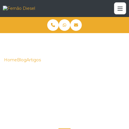
Home
Blog
Artigos
Esteiras para tratores: como escolher o modelo ideal para
suas necessidades
Esteiras para tratores:
como escolher o
modelo ideal para suas
necessidades