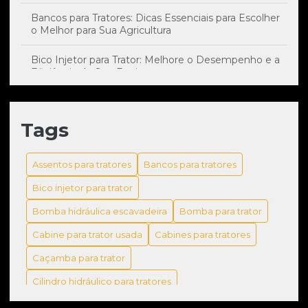
Bancos para Tratores: Dicas Essenciais para Escolher
o Melhor para Sua Agricultura
Bico Injetor para Trator: Melhore o Desempenho e a
Eficiência do Seu Equipamento
Bico Injetor: Impacto Essencial no Desempenho e
Manutenção do Seu Trator
Tags
Bomba hidráulica escavadeira: como escolher a
melhor para sua máquina
Assentos para tratores
Bancos para tratores
Bomba hidráulica escavadeira: tudo que você precisa
Bico injetor para trator
saber
Bomba hidráulica escavadeira
Bomba para trator
Bomba para Trator: Guia Completo para Escolher a
Cabine para trator usada
Cabines para tratores
Melhor Opção para Agricultura
Caçamba para trator
Bomba para Trator: Guia para Escolher a Opção Ideal
para Suas Necessidades
Cilindro hidráulico para tratores
Comando hidráulico para trator
Coroa de giro