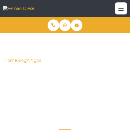
Home
Blog
Artigos
Como escolher as melhores lâminas para tratores para sua
fazenda
Como escolher as
melhores lâminas para
tratores para sua
fazenda