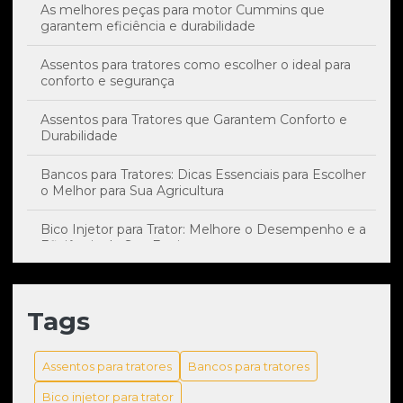
As melhores peças para motor Cummins que
garantem eficiência e durabilidade
Assentos para tratores como escolher o ideal para
conforto e segurança
Assentos para Tratores que Garantem Conforto e
Durabilidade
Bancos para Tratores: Dicas Essenciais para Escolher
o Melhor para Sua Agricultura
Bico Injetor para Trator: Melhore o Desempenho e a
Eficiência do Seu Equipamento
Bico Injetor: Impacto Essencial no Desempenho e
Manutenção do Seu Trator
Tags
Bomba hidráulica escavadeira: como escolher a
melhor para sua máquina
Assentos para tratores
Bancos para tratores
Bomba hidráulica escavadeira: tudo que você precisa
Bico injetor para trator