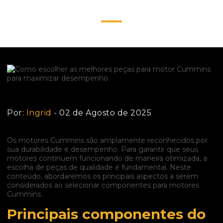
desempenho
Por:
Ingrid
- 02 de Agosto de 2025
Os motores Cummins são amplamente reconhecidos por
sua durabilidade e desempenho. Para garantir que seus
motores continuem funcionando de maneira otimizada, a
escolha de peças de qualidade é fundamental. Neste
conteúdo, abordaremos os principais aspectos a serem
considerados ao selecionar componentes para motores
Cummins.
Principais componentes do