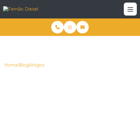
Home
Blog
Artigos
Como escolher as melhores peças para motor Cummins
para maximizar desempenho
Como escolher as
melhores peças para
motor Cummins para
maximizar