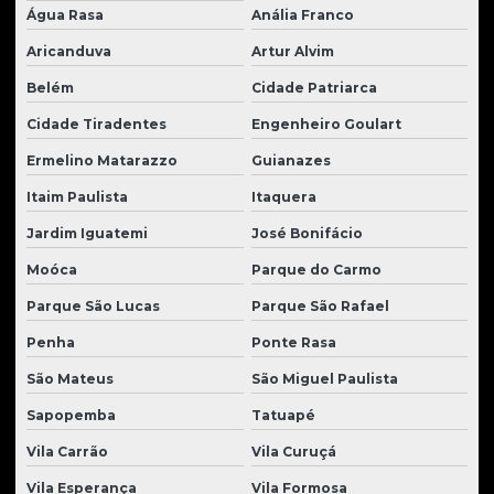
Água Rasa
Anália Franco
Radiador de óleo para tratores
Aricanduva
Artur Alvim
Radiadores de água para tratores
Belém
Cidade Patriarca
Redutor de giro escavadeira
Cidade Tiradentes
Engenheiro Goulart
Reforma de motores de tratores
Ermelino Matarazzo
Guianazes
Reforma de tratores
Itaim Paulista
Itaquera
Retifica de motores de tratores
Jardim Iguatemi
José Bonifácio
Moóca
Parque do Carmo
Retroescavadeira usada
Parque São Lucas
Parque São Rafael
Retroescavadeira usada para venda
Penha
Ponte Rasa
Retroescavadeira à venda
São Mateus
São Miguel Paulista
Roda para carregadeira
Sapopemba
Tatuapé
Rolamentos para tratores
Vila Carrão
Vila Curuçá
Rolete para tratores
Vila Esperança
Vila Formosa