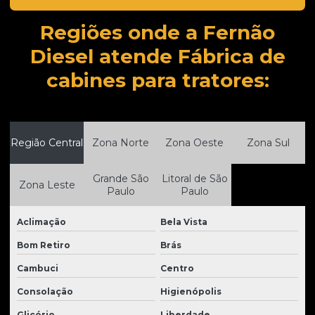
Escavadeira hidráulica caterpillar
Regiões onde a Fernão
Escavadeira hidráulica komatsu
Diesel atende Fábrica de
Escavadeira hidráulica usada à venda
cabines para tratores:
Escavadeira hidráulica à venda
Esteiras para tratores
Região Central
Zona Norte
Zona Oeste
Zona Sul
Fábrica de cabines para tratores
Fabricante de peças para tratores
Grande São
Litoral de São
Zona Leste
Paulo
Paulo
Fabricantes de cabines para tratores
Fabricantes de peças para tratores
Aclimação
Bela Vista
Filtros para tratores
Bom Retiro
Brás
Cambuci
Centro
Laminas para tratores
Consolação
Higienópolis
Manutenção de Material Rodante de Tratores
Glicério
Liberdade