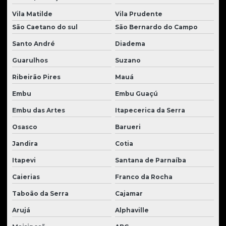
Roletes para tratores em geral
Vila Matilde
Vila Prudente
Rolos compactadores usados
São Caetano do sul
São Bernardo do Campo
Santo André
Diadema
Solenoides para tratores
Guarulhos
Suzano
Tanque para tratores
Ribeirão Pires
Mauá
Transmissão trator
Embu
Embu Guaçú
Transmissão tratores e peças
Embu das Artes
Itapecerica da Serra
Tratores case à venda
Osasco
Barueri
Tratores case à venda
Jandira
Cotia
Tratores de esteira usados
Itapevi
Santana de Parnaíba
Tratores de esteira à venda
Caierias
Franco da Rocha
Tratores de esteira à venda
Taboão da Serra
Cajamar
Tratores Hyundai usados
Arujá
Alphaville
Tratores new holland usados a venda