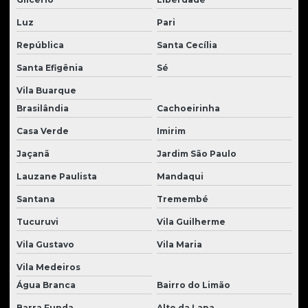
Manutenção de peças para tratores
Luz
Pari
Material rodante para trator de esteira
República
Santa Cecília
Material rodante para tratores
Santa Efigênia
Sé
Mini escavadeira usada à venda
Vila Buarque
Moto scraper usado à venda
Brasilândia
Cachoeirinha
Motoniveladora à venda
Casa Verde
Imirim
Motor de giro escavadeira
Jaçanã
Jardim São Paulo
Lauzane Paulista
Mandaqui
Motor de tração escavadeira
Santana
Tremembé
Motor de translação
Tucuruvi
Vila Guilherme
Motores para tratores
Vila Gustavo
Vila Maria
Pá carregadeira usada
Vila Medeiros
Parafuso para trator de esteira
Água Branca
Bairro do Limão
Peças para carregadeira volvo
Barra Funda
Alto da Lapa