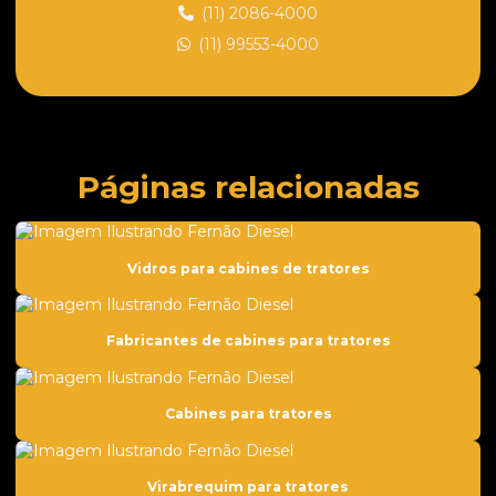
Capota florestal para trator de esteira
(11) 2086-4000
(11) 99553-4000
Cilindro hidráulico para tratores
Cilindros para tratores
Comando hidráulico para trator
Comercio de peças para tratores
Páginas relacionadas
Compressor de ar condicionado para trator
Compressor de ar para trator
Vidros para cabines de tratores
Coroa de giro
Coroa e pinhão para tratores
Fabricantes de cabines para tratores
Dentes para tratores
Distribuidora de peças para tratores
Cabines para tratores
Embuchamento para tratores
Empresa de peças para tratores
Virabrequim para tratores