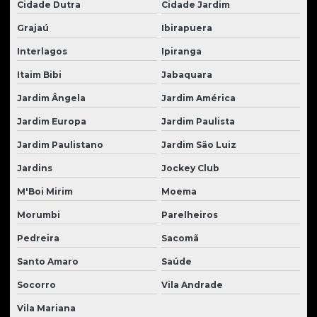
Cidade Dutra
Cidade Jardim
Peças para pá carregadeira
Grajaú
Ibirapuera
Peças para retroescavadeiras
Interlagos
Ipiranga
Peças para tratores
Itaim Bibi
Jabaquara
Peças para tratores caterpillar
Jardim Ângela
Jardim América
Peças para tratores de esteira
Jardim Europa
Jardim Paulista
Peças para tratores Hyundai
Jardim Paulistano
Jardim São Luiz
Peças para tratores komatsu
Jardins
Jockey Club
Peças para tratores new holland
M'Boi Mirim
Moema
Peças para tratores volvo
Morumbi
Parelheiros
Peças usadas para tratores
Pedreira
Sacomã
Santo Amaro
Saúde
Pinos e buchas para tratores
Socorro
Vila Andrade
Pistão hidráulico para trator
Vila Mariana
Pneus para carregadeiras