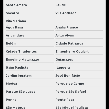
Santo Amaro
Saúde
Pistão hidráulico para trator
Socorro
Vila Andrade
Pneus para carregadeiras
Vila Mariana
Radiador de óleo para tratores
Água Rasa
Anália Franco
Radiadores de água para tratores
Aricanduva
Artur Alvim
Redutor de giro escavadeira
Belém
Cidade Patriarca
Reforma de motores de tratores
Cidade Tiradentes
Engenheiro Goulart
Reforma de tratores
Ermelino Matarazzo
Guianazes
Retifica de motores de tratores
Itaim Paulista
Itaquera
Jardim Iguatemi
José Bonifácio
Retroescavadeira usada
Moóca
Parque do Carmo
Retroescavadeira usada para venda
Parque São Lucas
Parque São Rafael
Retroescavadeira à venda
Penha
Ponte Rasa
Roda para carregadeira
São Mateus
São Miguel Paulista