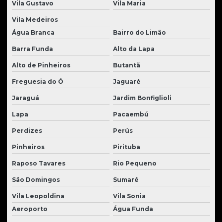
Vila Gustavo
Vila Maria
Parafuso para trator de esteira
Vila Medeiros
Peças para carregadeira volvo
Água Branca
Bairro do Limão
Peças caterpillar
Barra Funda
Alto da Lapa
Peças caterpillar usadas
Alto de Pinheiros
Butantã
Peças para escavadeira hidráulica
Freguesia do Ó
Jaguaré
Jaraguá
Jardim Bonfiglioli
Peças para escavadeiras
Lapa
Pacaembú
Peças para escavadeiras case
Perdizes
Perús
Peças para escavadeiras Hyundai
Pinheiros
Pirituba
Peças para escavadeiras komatsu
Raposo Tavares
Rio Pequeno
Peças para moto scraper
São Domingos
Sumaré
Peças para motoniveladoras
Vila Leopoldina
Vila Sonia
Peças para motor cummins
Aeroporto
Água Funda