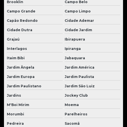
Peças para motor perkins
Brooklin
Campo Belo
Campo Grande
Campo Limpo
Peças para motor de trator
Capão Redondo
Cidade Ademar
Peças para pá carregadeira
Cidade Dutra
Cidade Jardim
Peças para retroescavadeiras
Grajaú
Ibirapuera
Peças para tratores
Interlagos
Ipiranga
Peças para tratores caterpillar
Itaim Bibi
Jabaquara
Peças para tratores de esteira
Jardim Ângela
Jardim América
Peças para tratores Hyundai
Jardim Europa
Jardim Paulista
Peças para tratores komatsu
Jardim Paulistano
Jardim São Luiz
Peças para tratores new holland
Jardins
Jockey Club
Peças para tratores volvo
M'Boi Mirim
Moema
Peças usadas para tratores
Morumbi
Parelheiros
Pedreira
Sacomã
Pinos e buchas para tratores