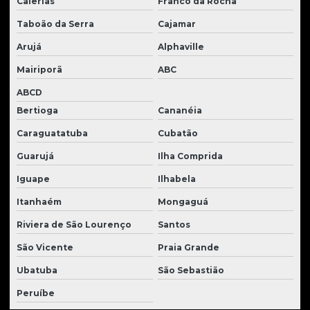
Caierias
Franco da Rocha
Tratores Hyundai usados
Taboão da Serra
Cajamar
Tratores new holland usados a venda
Arujá
Alphaville
Tratores new holland usados à venda
Mairiporã
ABC
ABCD
Tratores new holland usados à venda
Bertioga
Cananéia
Tratores new holland venda
Caraguatatuba
Cubatão
Tratores usados
Guarujá
Ilha Comprida
Venda de guindaste usado
Iguape
Ilhabela
Venda de tratores
Itanhaém
Mongaguá
Vidros para cabines de tratores
Riviera de São Lourenço
Santos
Vidros para tratores
São Vicente
Praia Grande
Virabrequim para tratores
Ubatuba
São Sebastião
Peruíbe