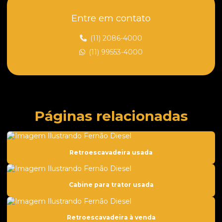
Entre em contato
Caçamba para trator preço
Capota florestal para trator de esteira
(11) 2086-4000
(11) 99553-4000
Cilindro hidráulico para tratores
Cilindros para tratores
Comando hidráulico para trator
Comercio de peças para tratores
Páginas relacionadas
Compressor de ar condicionado para trator
Compressor de ar para trator
Retroescavadeira usada
Coroa de giro
Coroa e pinhão para tratores
Cabine para trator usada
Dentes para tratores
Distribuidora de peças para tratores
Retroescavadeira à venda