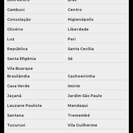
Laminas para tratores
Cambuci
Centro
Manutenção de Material Rodante de Tratores
Consolação
Higienópolis
Manutenção de peças para tratores
Glicério
Liberdade
Material rodante para trator de esteira
Luz
Pari
Material rodante para tratores
República
Santa Cecília
Mini escavadeira usada à venda
Santa Efigênia
Sé
Moto scraper usado à venda
Vila Buarque
Motoniveladora à venda
Brasilândia
Cachoeirinha
Motor de giro escavadeira
Casa Verde
Imirim
Jaçanã
Jardim São Paulo
Motor de tração escavadeira
Lauzane Paulista
Mandaqui
Motor de translação
Santana
Tremembé
Motores para tratores
Tucuruvi
Vila Guilherme
Pá carregadeira usada