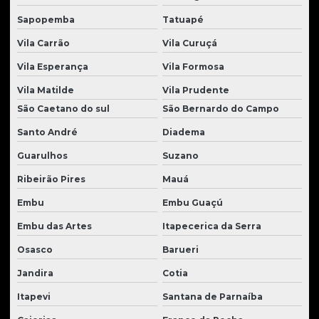
Rolamentos para tratores
Sapopemba
Tatuapé
Rolete para tratores
Vila Carrão
Vila Curuçá
Roletes para tratores em geral
Vila Esperança
Vila Formosa
Rolos compactadores usados
Vila Matilde
Vila Prudente
Solenoides para tratores
São Caetano do sul
São Bernardo do Campo
Santo André
Diadema
Tanque para tratores
Guarulhos
Suzano
Transmissão trator
Ribeirão Pires
Mauá
Transmissão tratores e peças
Embu
Embu Guaçú
Tratores case à venda
Embu das Artes
Itapecerica da Serra
Tratores case à venda
Osasco
Barueri
Tratores de esteira usados
Jandira
Cotia
Tratores de esteira à venda
Itapevi
Santana de Parnaíba
Tratores de esteira à venda