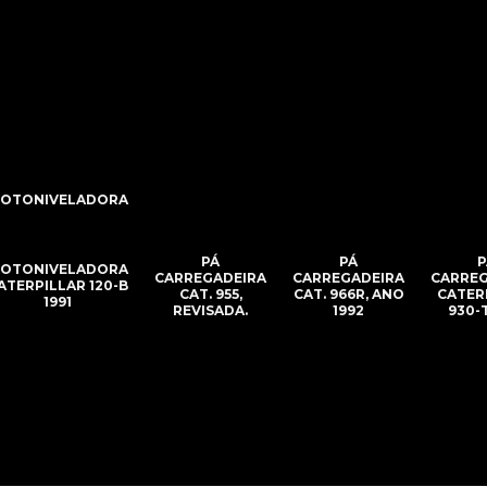
OTONIVELADORA
PÁ
PÁ
P
OTONIVELADORA
CARREGADEIRA
CARREGADEIRA
CARREG
ATERPILLAR 120-B
CAT. 955,
CAT. 966R, ANO
CATER
1991
REVISADA.
1992
930-T