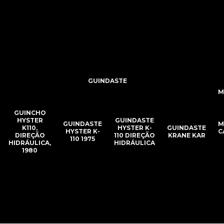
GUINDASTE
M
GUINCHO
HYSTER
GUINDASTE
GUINDASTE
M
K110,
HYSTER K-
GUINDASTE
HYSTER K-
C
DIREÇÃO
110 DIREÇÃO
KRANE KAR
110 1975
HIDRÁULICA,
HIDRÁULICA
1980