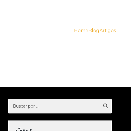
Home
Blog
Artigos
Peças 
Peças para tratores
performance do seu