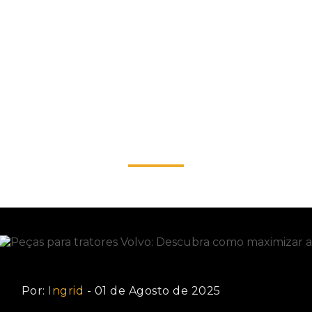
para tratores Volvo: Descubra como maximizar a perfo
 Volvo: Descubra como
 maquinário
Por:
Ingrid
- 01 de Agosto de 2025