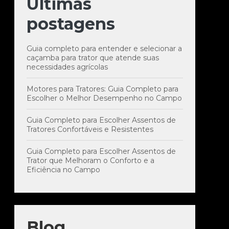
Últimas
postagens
Guia completo para entender e selecionar a
caçamba para trator que atende suas
necessidades agrícolas
Motores para Tratores: Guia Completo para
Escolher o Melhor Desempenho no Campo
Guia Completo para Escolher Assentos de
Tratores Confortáveis e Resistentes
Guia Completo para Escolher Assentos de
Trator que Melhoram o Conforto e a
Eficiência no Campo
Blog