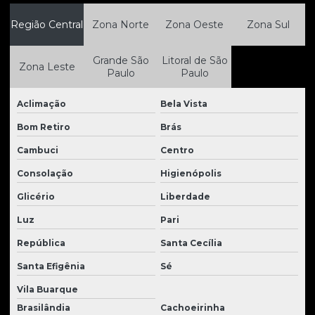
Região Central
Zona Norte
Zona Oeste
Zona Sul
Fábrica de cabines para tratores
Fabricante de peças para tratores
Grande São
Litoral de São
Zona Leste
Paulo
Paulo
Fabricantes de cabines para tratores
Fabricantes de peças para tratores
Aclimação
Bela Vista
Filtros para tratores
Bom Retiro
Brás
Cambuci
Centro
Laminas para tratores
Consolação
Higienópolis
Manutenção de Material Rodante de Tratores
Glicério
Liberdade
Manutenção de peças para tratores
Luz
Pari
Material rodante para trator de esteira
República
Santa Cecília
Material rodante para tratores
Santa Efigênia
Sé
Mini escavadeira usada à venda
Vila Buarque
Moto scraper usado à venda
Brasilândia
Cachoeirinha