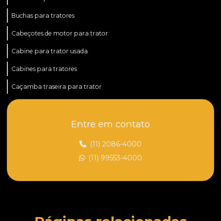
Buchas para tratores
Cabeçotes de motor para trator
Cabine para trator usada
Cabines para tratores
Caçamba traseira para trator
Caçamba para trator
Entre em contato
Caçamba para trator preço
Capota florestal para trator de esteira
(11) 2086-4000
(11) 99553-4000
Cilindro hidráulico para tratores
Cilindros para tratores
Comando hidráulico para trator
Comercio de peças para tratores