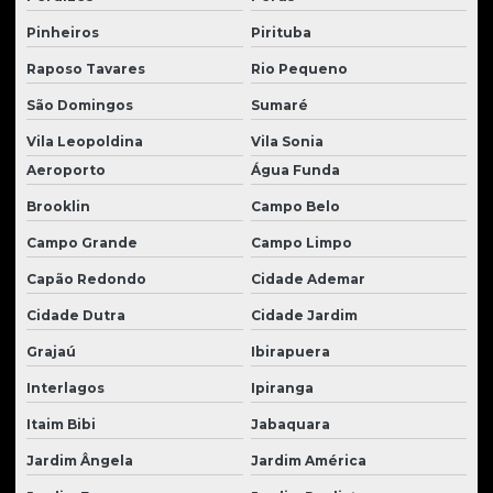
Peças para escavadeiras case
Pinheiros
Pirituba
Peças para escavadeiras Hyundai
Raposo Tavares
Rio Pequeno
Peças para escavadeiras komatsu
São Domingos
Sumaré
Peças para moto scraper
Vila Leopoldina
Vila Sonia
Peças para motoniveladoras
Aeroporto
Água Funda
Peças para motor cummins
Brooklin
Campo Belo
Peças para motor perkins
Campo Grande
Campo Limpo
Capão Redondo
Cidade Ademar
Peças para motor de trator
Cidade Dutra
Cidade Jardim
Peças para pá carregadeira
Grajaú
Ibirapuera
Peças para retroescavadeiras
Interlagos
Ipiranga
Peças para tratores
Itaim Bibi
Jabaquara
Peças para tratores caterpillar
Jardim Ângela
Jardim América
Peças para tratores de esteira