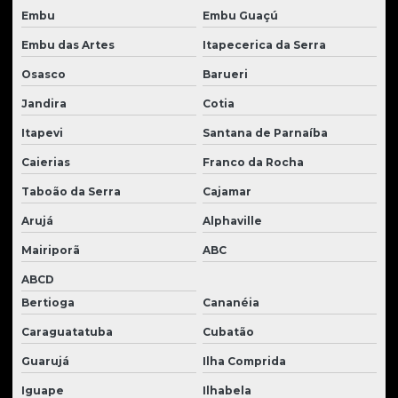
Embu
Embu Guaçú
Transmissão tratores e peças
Embu das Artes
Itapecerica da Serra
Tratores case à venda
Osasco
Barueri
Tratores case à venda
Jandira
Cotia
Tratores de esteira usados
Itapevi
Santana de Parnaíba
Tratores de esteira à venda
Caierias
Franco da Rocha
Tratores de esteira à venda
Taboão da Serra
Cajamar
Tratores Hyundai usados
Arujá
Alphaville
Tratores new holland usados a venda
Mairiporã
ABC
ABCD
Tratores new holland usados à venda
Bertioga
Cananéia
Tratores new holland usados à venda
Caraguatatuba
Cubatão
Tratores new holland venda
Guarujá
Ilha Comprida
Tratores usados
Iguape
Ilhabela