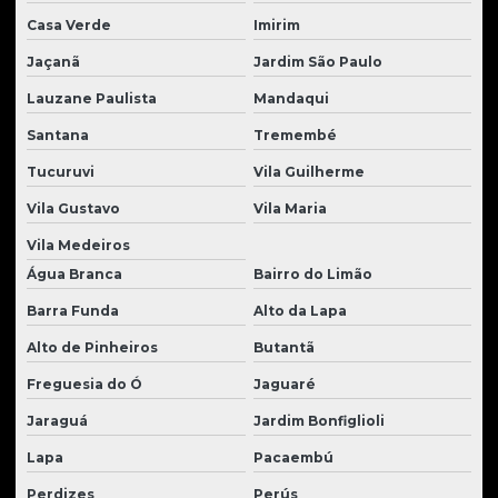
Motoniveladora à venda
Casa Verde
Imirim
Motor de giro escavadeira
Jaçanã
Jardim São Paulo
Lauzane Paulista
Mandaqui
Motor de tração escavadeira
Santana
Tremembé
Motor de translação
Tucuruvi
Vila Guilherme
Motores para tratores
Vila Gustavo
Vila Maria
Pá carregadeira usada
Vila Medeiros
Parafuso para trator de esteira
Água Branca
Bairro do Limão
Peças para carregadeira volvo
Barra Funda
Alto da Lapa
Peças caterpillar
Alto de Pinheiros
Butantã
Peças caterpillar usadas
Freguesia do Ó
Jaguaré
Jaraguá
Jardim Bonfiglioli
Peças para escavadeira hidráulica
Lapa
Pacaembú
Peças para escavadeiras
Perdizes
Perús