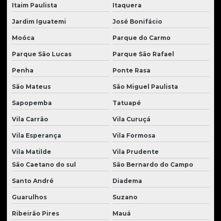
Reforma de tratores
Itaim Paulista
Itaquera
Retifica de motores de tratores
Jardim Iguatemi
José Bonifácio
Moóca
Parque do Carmo
Retroescavadeira usada
Parque São Lucas
Parque São Rafael
Retroescavadeira usada para venda
Penha
Ponte Rasa
Retroescavadeira à venda
São Mateus
São Miguel Paulista
Roda para carregadeira
Sapopemba
Tatuapé
Rolamentos para tratores
Vila Carrão
Vila Curuçá
Rolete para tratores
Vila Esperança
Vila Formosa
Roletes para tratores em geral
Vila Matilde
Vila Prudente
Rolos compactadores usados
São Caetano do sul
São Bernardo do Campo
Santo André
Diadema
Solenoides para tratores
Guarulhos
Suzano
Tanque para tratores
Ribeirão Pires
Mauá
Transmissão trator