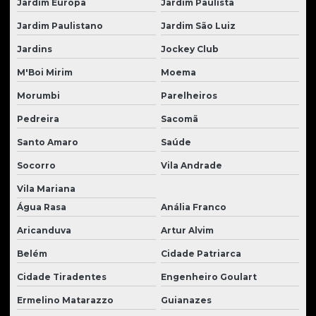
Jardim Europa
Jardim Paulista
Peças para tratores Hyundai
Jardim Paulistano
Jardim São Luiz
Peças para tratores komatsu
Jardins
Jockey Club
Peças para tratores new holland
M'Boi Mirim
Moema
Peças para tratores volvo
Morumbi
Parelheiros
Peças usadas para tratores
Pedreira
Sacomã
Santo Amaro
Saúde
Pinos e buchas para tratores
Socorro
Vila Andrade
Pistão hidráulico para trator
Vila Mariana
Pneus para carregadeiras
Água Rasa
Anália Franco
Radiador de óleo para tratores
Aricanduva
Artur Alvim
Radiadores de água para tratores
Belém
Cidade Patriarca
Redutor de giro escavadeira
Cidade Tiradentes
Engenheiro Goulart
Reforma de motores de tratores
Ermelino Matarazzo
Guianazes