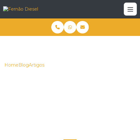
Home
Blog
Artigos
Tratores de Esteira à Venda: Como Escolher o Modelo Ideal
para Suas Necessidades
Tratores de Esteira à
Venda: Como Escolher
o Modelo Ideal para
Suas Necessidades