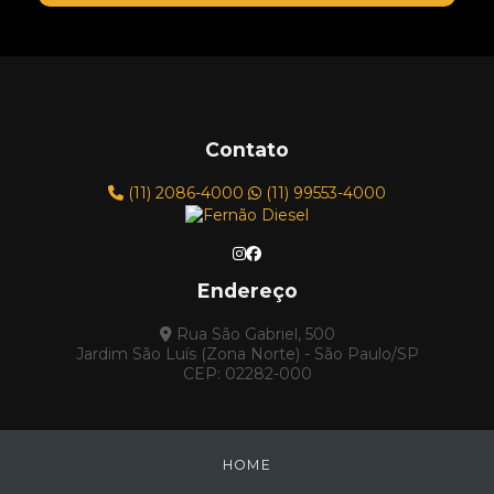
ROLO COMPACTADOR DYNAPAC CG11 ANO 1986
ROLO COMPACTADOR DYNAPAC LR-95
ROLO DYNAPAC CC122-C ANO 1994
TRATOR DE ESTEIRA
Contato
TRATOR DE ESTEIRA CATERPILLAR - MODELO
D6E
(11) 2086-4000
(11) 99553-4000
TRATOR DE ESTEIRA FIAT ALLIS ANO 1979
TRATOR DE ESTEIRA FIAT ALLIS, MODELO AD7B
Endereço
TRATORES FERNÃO DIESEL
TRATOR DE ESTEIRA CARTEPILLAR D5E 2000
Rua São Gabriel, 500
Jardim São Luís (Zona Norte) - São Paulo/SP
TRATOR DE ESTEIRA CATERPILLAR D4-C 1987
CEP: 02282-000
TRATOR DE ESTEIRA CATERPILLAR D4-D 1978
TRATOR DE ESTEIRA CATERPILLAR D4-E 1985
HOME
TRATOR DE ESTEIRA CATERPILLAR D6-M XL
2000