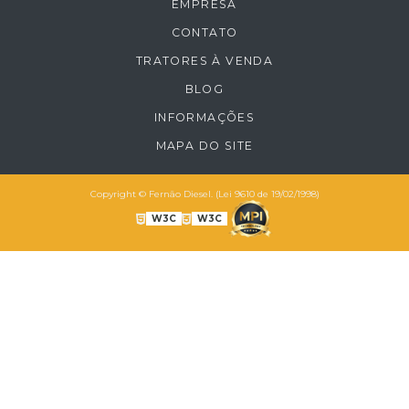
EMPRESA
TRATOR DE ESTEIRA CATERPILLAR D6D 1983
CONTATO
TRATOR DE ESTEIRA FIAT ALLIS AD7B 1984
TRATORES À VENDA
TRATOR FIAT 7D 1990
BLOG
TRATOR FIAT 7D 1990 - VENDIDO
INFORMAÇÕES
TRATOR FIAT 7D 1999
MAPA DO SITE
Copyright © Fernão Diesel. (Lei 9610 de 19/02/1998)
W3C
W3C