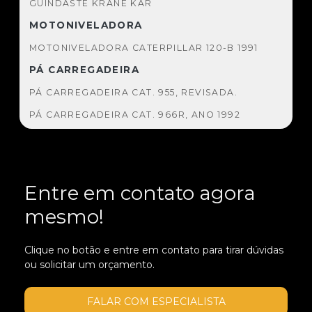
GUINDASTE KRANE KAR
MOTONIVELADORA
MOTONIVELADORA CATERPILLAR 120-B 1991
PÁ CARREGADEIRA
PÁ CARREGADEIRA CAT. 955, REVISADA.
PÁ CARREGADEIRA CAT. 966R, ANO 1992
PÁ CARREGADEIRA CATERPILLAR 930-T 1994
PÁ CARREGADEIRA CATERPILLAR 930T, ANO
1995, TOTALMENTE REVISADA
Entre em contato agora
PÁ CARREGADEIRA CATERPILLAR 941
mesmo!
PA CARREGADEIRA CATERPILLAR 955L
PÁ CARREGADEIRA MICHIGAN 55-C 1987
Clique no botão e entre em contato para tirar dúvidas
RETRO ESCAVADEIRA
ou solicitar um orçamento.
FIATALLIS FB80.3 ANO 2001 - VENDIDA
FALAR COM ESPECIALISTA
ROLO COMPACTADOR