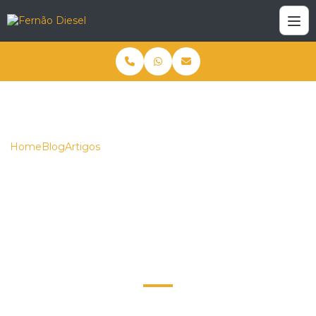
Home
Blog
Artigos
Como Escolher o Material Rodante Ideal para Trator de
Esteira
Como Escolher o
Material Rodante Ideal
para Trator de Esteira