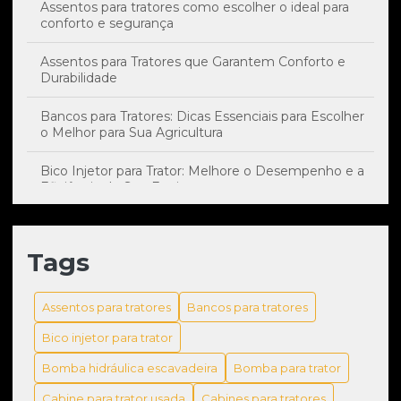
Assentos para tratores como escolher o ideal para
conforto e segurança
Assentos para Tratores que Garantem Conforto e
Durabilidade
Bancos para Tratores: Dicas Essenciais para Escolher
o Melhor para Sua Agricultura
Bico Injetor para Trator: Melhore o Desempenho e a
Eficiência do Seu Equipamento
Bico Injetor: Impacto Essencial no Desempenho e
Manutenção do Seu Trator
Tags
Bomba hidráulica escavadeira: como escolher a
melhor para sua máquina
Assentos para tratores
Bancos para tratores
Bomba hidráulica escavadeira: tudo que você precisa
Bico injetor para trator
saber
Bomba hidráulica escavadeira
Bomba para trator
Bomba para Trator: Guia Completo para Escolher a
Cabine para trator usada
Cabines para tratores