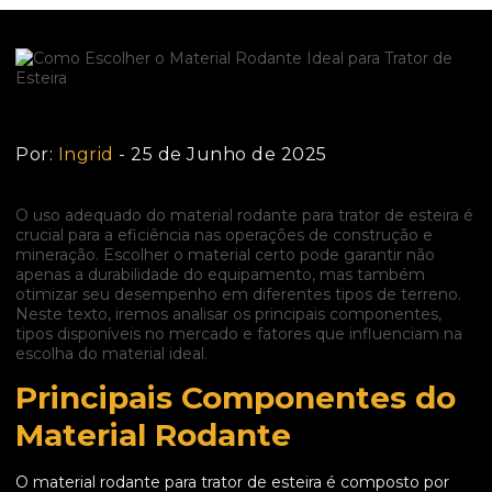
Por:
Ingrid
- 25 de Junho de 2025
O uso adequado do material rodante para trator de esteira é
crucial para a eficiência nas operações de construção e
mineração. Escolher o material certo pode garantir não
apenas a durabilidade do equipamento, mas também
otimizar seu desempenho em diferentes tipos de terreno.
Neste texto, iremos analisar os principais componentes,
tipos disponíveis no mercado e fatores que influenciam na
escolha do material ideal.
Principais Componentes do
Material Rodante
O material rodante para trator de esteira é composto por