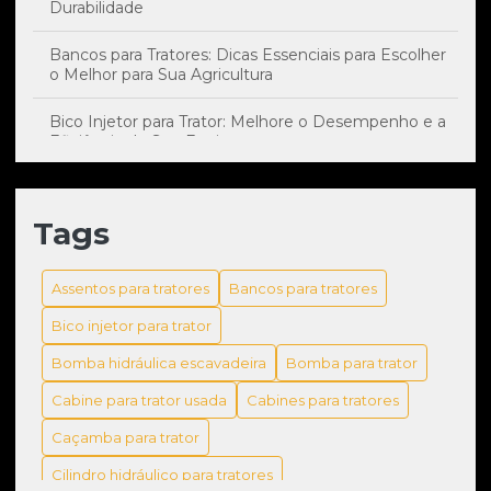
Durabilidade
Bancos para Tratores: Dicas Essenciais para Escolher
o Melhor para Sua Agricultura
Bico Injetor para Trator: Melhore o Desempenho e a
Eficiência do Seu Equipamento
Bico Injetor: Impacto Essencial no Desempenho e
Manutenção do Seu Trator
Tags
Bomba hidráulica escavadeira: como escolher a
melhor para sua máquina
Assentos para tratores
Bancos para tratores
Bomba hidráulica escavadeira: tudo que você precisa
Bico injetor para trator
saber
Bomba hidráulica escavadeira
Bomba para trator
Bomba para Trator: Guia Completo para Escolher a
Cabine para trator usada
Cabines para tratores
Melhor Opção para Agricultura
Caçamba para trator
Bomba para Trator: Guia para Escolher a Opção Ideal
para Suas Necessidades
Cilindro hidráulico para tratores