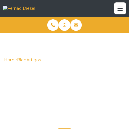
Home
Blog
Artigos
Escavadeira hidráulica Komatsu: Descubra os Modelos e
Vantagens para Sua Obra
Escavadeira hidráulica
Komatsu: Descubra os
Modelos e Vantagens
para Sua Obra