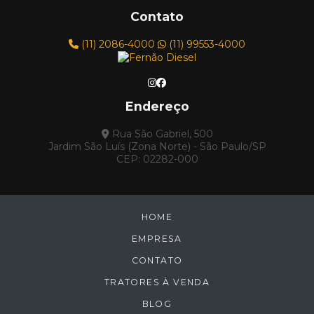
TRATOR DE ESTEIRA
Contato
TRATOR DE ESTEIRA CATERPILLAR - MODELO
D6E
(11) 2086-4000
(11) 99553-4000
TRATOR DE ESTEIRA FIAT ALLIS ANO 1979
TRATOR DE ESTEIRA FIAT ALLIS, MODELO AD7B
Endereço
TRATORES FERNÃO DIESEL
TRATOR DE ESTEIRA CARTEPILLAR D5E 2000
Rua São Gabriel, 500
Jardim São Luís (Zona Norte) - São Paulo/SP
TRATOR DE ESTEIRA CATERPILLAR D4-C 1987
CEP: 02282-000
TRATOR DE ESTEIRA CATERPILLAR D4-D 1978
TRATOR DE ESTEIRA CATERPILLAR D4-E 1985
HOME
TRATOR DE ESTEIRA CATERPILLAR D6-M XL
2000
EMPRESA
TRATOR DE ESTEIRA CATERPILLAR D6D 1983
CONTATO
TRATOR DE ESTEIRA FIAT ALLIS AD7B 1984
TRATORES À VENDA
TRATOR FIAT 7D 1990
BLOG