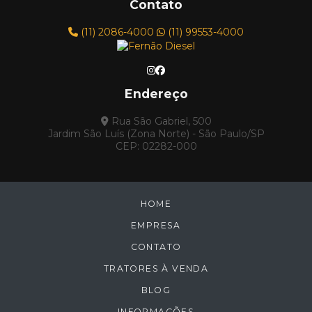
Contato
TRATOR DE ESTEIRA CATERPILLAR - MODELO
D6E
(11) 2086-4000
(11) 99553-4000
TRATOR DE ESTEIRA FIAT ALLIS ANO 1979
TRATOR DE ESTEIRA FIAT ALLIS, MODELO AD7B
Endereço
TRATORES FERNÃO DIESEL
TRATOR DE ESTEIRA CARTEPILLAR D5E 2000
Rua São Gabriel, 500
Jardim São Luís (Zona Norte) - São Paulo/SP
TRATOR DE ESTEIRA CATERPILLAR D4-C 1987
CEP: 02282-000
TRATOR DE ESTEIRA CATERPILLAR D4-D 1978
TRATOR DE ESTEIRA CATERPILLAR D4-E 1985
HOME
TRATOR DE ESTEIRA CATERPILLAR D6-M XL
2000
EMPRESA
TRATOR DE ESTEIRA CATERPILLAR D6D 1983
CONTATO
TRATOR DE ESTEIRA FIAT ALLIS AD7B 1984
TRATORES À VENDA
TRATOR FIAT 7D 1990
BLOG
TRATOR FIAT 7D 1990 - VENDIDO
INFORMAÇÕES